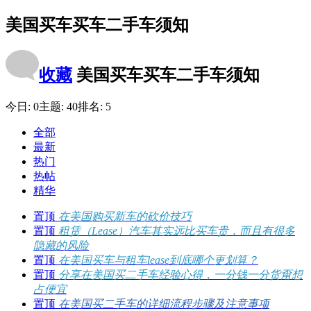
美国买车买车二手车须知
收藏
美国买车买车二手车须知
今日:
0
主题:
40
排名:
5
全部
最新
热门
热帖
精华
置顶
在美国购买新车的砍价技巧
置顶
租赁（Lease）汽车其实远比买车贵，而且有很多
隐藏的风险
置顶
在美国买车与租车lease到底哪个更划算？
置顶
分享在美国买二手车经验心得，一分钱一分货甭想
占便宜
置顶
在美国买二手车的详细流程步骤及注意事项