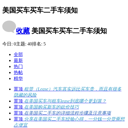
美国买车买车二手车须知
收藏
美国买车买车二手车须知
今日:
0
主题:
40
排名:
5
全部
最新
热门
热帖
精华
置顶
租赁（Lease）汽车其实远比买车贵，而且有很多
隐藏的风险
置顶
在美国买车与租车lease到底哪个更划算？
置顶
在美国购买新车的砍价技巧
置顶
在美国买二手车的详细流程步骤及注意事项
置顶
分享在美国买二手车经验心得，一分钱一分货甭想
占便宜