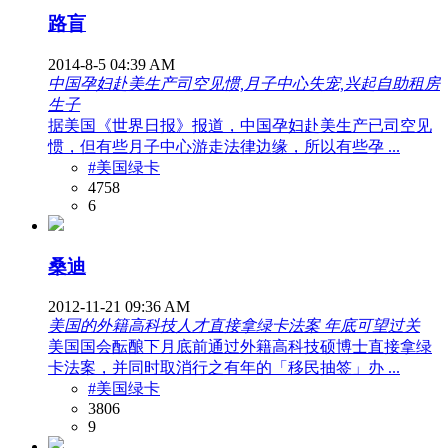
路盲
2014-8-5 04:39 AM
中国孕妇赴美生产司空见惯,月子中心失宠,兴起自助租房
生子
据美国《世界日报》报道，中国孕妇赴美生产已司空见
惯，但有些月子中心游走法律边缘，所以有些孕 ...
#美国绿卡
4758
6
桑迪
2012-11-21 09:36 AM
美国的外籍高科技人才直接拿绿卡法案 年底可望过关
美国国会酝酿下月底前通过外籍高科技硕博士直接拿绿
卡法案，并同时取消行之有年的「移民抽签」办 ...
#美国绿卡
3806
9