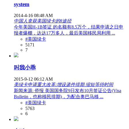
system
2014-4-16 08:48 AM
中国人拿获美国绿卡的8途径
今年美国H-1B签证 的名额有8.5万个，结果申请之日申
报者爆棚，达达17万多人，最后美国移民局利用 ...
#美国绿卡
5171
7
叫我小乖
2015-9-12 06:12 AM
美绿卡申请重大改革:增设递件排期 缩短等待时间
新闻来源: 侨报 美国国务院9日发布10月签证公告(Visa
Bulletin，也称移民排期)，为配合奥巴马移 ...
#美国绿卡
5763
6