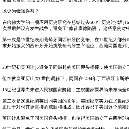
以史为镜知兴替？
在哈佛大学的一项应用历史研究在总结过去500年历史时找到1
次最后并没有发生战争，避免了"修昔底德陷阱"。这些案例对
第一次是15世纪晚期葡萄牙同西班牙的竞争。在15世纪大部
末开始振兴的西班牙开始挑战葡萄牙主宰地位，西葡两国走到
20世纪初英国让步避免了同崛起的美国迎头相撞，使美国确立
但在教皇亚历山大6世的调解下，两国在1494年于西班牙卡
15世纪世界尚未进入民族国家阶段，主权国家疆界尚未布满全
第二次是20世纪初英国同美国的竞争。美国经济实力在19世
正忙于对付其更直接的威胁和挑战，因此容忍了美国这个前殖
英国让步避免了同美国迎头相撞，也使得美国确立了在西半球