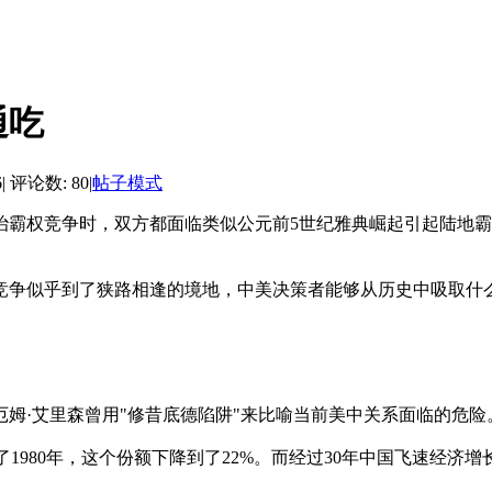
通吃
6
|
评论数: 80
|
帖子模式
治霸权竞争时，双方都面临类似公元前5世纪雅典崛起引起陆地
美竞争似乎到了狭路相逢的境地，中美决策者能够从历史中吸取什
姆·艾里森曾用"修昔底德陷阱"来比喻当前美中关系面临的危险
1980年，这个份额下降到了22%。而经过30年中国飞速经济增长