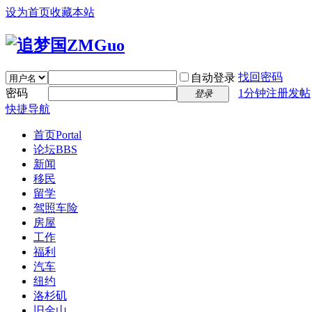
设为首页
收藏本站
找回密码
自动登录
密码
1分钟注册发帖
登录
快捷导航
首页
Portal
论坛
BBS
新闻
移民
留学
驾照车险
房屋
工作
福利
汽车
纽约
洛杉矶
旧金山