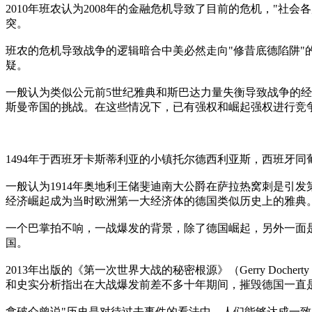
2010年班农认为2008年的金融危机导致了目前的危机，"
突。
班农的危机导致战争的逻辑暗合中美必然走向"修昔底德陷阱"
疑。
一般认为类似公元前5世纪雅典和斯巴达力量失衡导致战争的经
斯曼帝国的挑战。在这些情况下，已有强权和崛起强权进行竞
1494年于西班牙卡斯蒂利亚的小镇托尔德西利亚斯，西班牙
一般认为1914年奥地利王储斐迪南大公爵在萨拉热窝刺是引
经济崛起成为当时欧洲第一大经济体的德国类似历史上的雅典
一个巴掌拍不响，一战爆发的背景，除了德国崛起，另外一面
国。
2013年出版的《第一次世界大战的秘密根源》（Gerry Doche
和史实分析指出在大战爆发前差不多十年期间，摧毁德国一直
拿破仑曾说"历史是对待过去事件的看法中，人们能够达成一