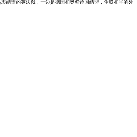
是热衷结盟的英法俄，一边是德国和奥匈帝国结盟，争取和平的外