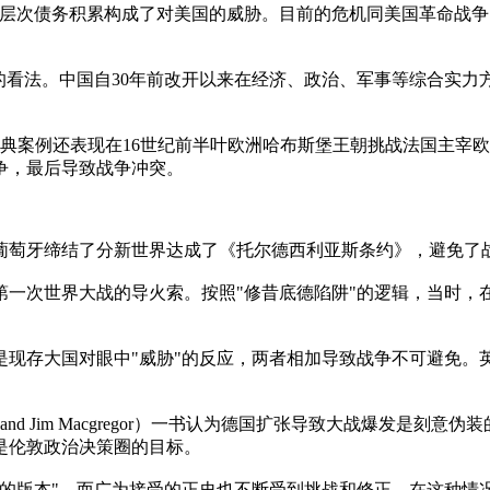
社会各层次债务积累构成了对美国的威胁。目前的危机同美国革命
的看法。中国自30年前改开以来在经济、政治、军事等综合实力
典案例还表现在16世纪前半叶欧洲哈布斯堡王朝挑战法国主宰欧
争，最后导致战争冲突。
同葡萄牙缔结了分新世界达成了《托尔德西利亚斯条约》，避免了
发第一次世界大战的导火索。按照"修昔底德陷阱"的逻辑，当时
。
是现存大国对眼中"威胁"的反应，两者相加导致战争不可避免。
rty and Jim Macgregor）一书认为德国扩张导致大战
是伦敦政治决策圈的目标。
致的版本"。而广为接受的正史也不断受到挑战和修正。在这种情