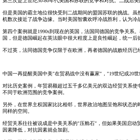
第三次是上世纪30-80年代美国和苏联的竞争和对抗。二战
但是美国的霸主地位很快受到二战期间的盟国苏联的挑战。虽
机数次接近了战争边缘。当时美国智囊欢呼冷战胜利，认为冷
第四个案例就是1990s到现在的英国，法国同德国的竞争关
国，但是德国崛起在英法眼中很大程度上是良性崛起，统一后
不过英，法同德国竞争仅限于在欧洲，再者德国的战败经历已
中国一再提醒美国中美"在贸易战中没有赢家"，"19世纪或20
对比历史案例，年贸易额超过五千多亿美元的双边经贸关系使
不同于欧洲范围的竞争案例。
另外，在世界主权国家比比相邻，世界政治地图呈饱和状态的
同样的空间。
经贸关系往往被说成是中美关系的"压舱石"，但如果美国启动
因素降低，对抗因素就会加剧。