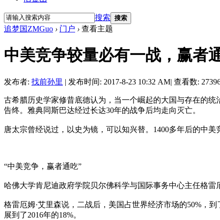
搜索
搜索
追梦国ZMGuo
›
门户
›
查看主题
中美竞争较量必有一战，赢者
发布者:
找前孙里
|
发布时间: 2017-8-23 10:32 AM
|
查看数: 2739
古希腊历史学家修昔底德认为，当一个崛起的大国与存在的统
告终。雅典同斯巴达经过长达30年的战争后均走向灭亡。
唐太宗曾经说过，以史为镜，可以知兴替。1400多年后的中
“中美竞争，赢者通吃”
哈佛大学肯尼迪政府学院贝尔佛科学与国际事务中心主任格雷厄
格雷厄姆·艾里森说，二战后，美国占世界经济市场的50%，到了
展到了2016年的18%。