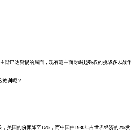
霸主斯巴达警惕的局面，现有霸主面对崛起强权的挑战多以战争
么教训呢？
。
，美国的份额降至16%，而中国由1980年占世界经济的2%发