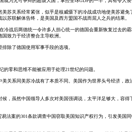
后美国成为无可争辩的超级大国，掌控全球GDP的一半，具有令人
然美苏关系经常紧张，似乎是核威慑下的冷战成功地使美苏避免了
战以苏联解体告终，是美国及西方盟国不战而屈人之兵的结果。
系。在冷战后两德统一令许多人担心统一的德国会重新恢复过去的
德国致力于经济整合主导欧洲。
经排除了德国使用军事手段的选项。
世纪的零和思维不能被应用于处理21世纪的问题。
中美关系同美苏冷战有了本质不同。美国作为世界头号经济，政
时候，虽然中国领导人多次对美国强调说，太平洋足够大，容得下
贸易法案的301条款调查中国窃取美国知识产权行为，引发美国同