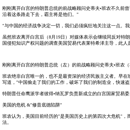
刚刚离开白宫的特朗普总统的前战略顾问史蒂夫•班农不久前曾
沿着这条路走下去，霸主将是他们。"
"与中国的经济战争决定一切，我们必须疯狂地关注这一点。我
虽然班农离开白宫后（8月19日）对媒体表示会继续同反对特朗
国侵犯知识产权问题的调查美国贸易代表莱特希泽主导，此人
刚刚离开白宫的特朗普总统（左）的前战略顾问史蒂夫•班农（
班农绝非白宫唯一的，也不是最资深的经济民族主义者。早在班
写道，"中国偷走了我们的工作，破坏了我们的制造业，快速盗
特朗普任命鹰派学者彼得•纳瓦罗负责新成立的白宫国家贸易委
美国的危机 &"修昔底德陷阱"
班农认为，美国目前经历的"是美国历史上的第四次大危机"，
法。