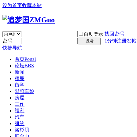
设为首页
收藏本站
找回密码
自动登录
密码
1分钟注册发帖
登录
快捷导航
首页
Portal
论坛
BBS
新闻
移民
留学
驾照车险
房屋
工作
福利
汽车
纽约
洛杉矶
旧金山