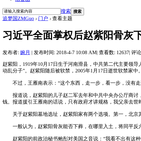
搜索
搜索
追梦国ZMGuo
›
门户
›
查看主题
习近平全面掌权后赵紫阳骨灰
发布者:
婉月
|
发布时间: 2018-4-7 10:08 AM
|
查看数: 12637
|
评论数
赵紫阳，1919年10月17日生于河南滑县，中共第二代主要
动乱分子”。赵紫阳随后被软禁，2005年1月17日逝世软禁家
不过，王雁南表示：“这个东西，走一步，看一步，没有走到
报道说，赵紫阳的儿子赵二军去年和中共中央办公厅商讨，
钱。报道援引王雁南的话说，只有政府才讲规格，我父亲去世
关于赵紫阳墓地选址，赵紫阳家有两个选项。第一，北京其
一般认为，赵紫阳骨灰能否下葬，在哪里入土，将同平反六
赵紫阳的前政治秘书鲍彤对美国之音说：“我看不出有这种迹