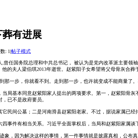
下葬有进展
: 1
|
帖子模式
领导人,曾任国务院总理和中共总书记， 被认为是党内改革派主要
中。他的夫人梁伯琪2013年逝世。赵紫阳子女希望将父母骨灰合葬
那一步，你就看不到。走到那一步，也许就变成不能商量了。
当局基本同意赵紫阳家人提出的两项要求。第一，赵紫阳骨灰不
时，已不是政府要员。
它民间公墓；二是河南滑县赵紫阳老家。不过，据说家属已经
四事件有相当关系。习近平全面掌权后，当局和赵紫阳家属谈
象，因为解决这样的事情，第一件事情就是披露真相，公布真