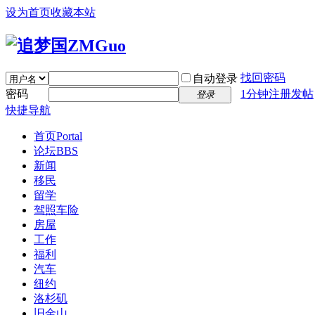
设为首页
收藏本站
找回密码
自动登录
密码
1分钟注册发帖
登录
快捷导航
首页
Portal
论坛
BBS
新闻
移民
留学
驾照车险
房屋
工作
福利
汽车
纽约
洛杉矶
旧金山