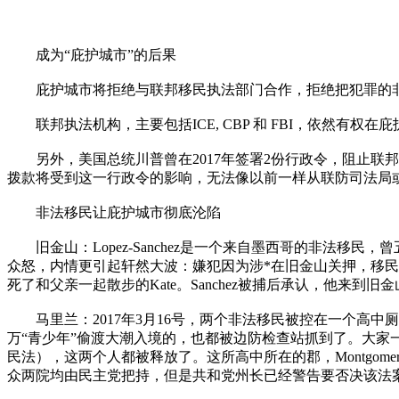
成为“庇护城市”的后果
庇护城市将拒绝与联邦移民执法部门合作，拒绝把犯罪的非法
联邦执法机构，主要包括ICE, CBP 和 FBI，依然有
另外，美国总统川普曾在2017年签署2份行政令，阻止联
拨款将受到这一行政令的影响，无法像以前一样从联防司法局
非法移民让庇护城市彻底沦陷
旧金山：Lopez-Sanchez是一个来自墨西哥的非法移民，曾
众怒，内情更引起轩然大波：嫌犯因为涉*在旧金山关押，移民局执
死了和父亲一起散步的Kate。Sanchez被捕后承认，他来
马里兰：2017年3月16号，两个非法移民被控在一个高中厕
万“青少年”偷渡大潮入境的，也都被边防检查站抓到了。大家
民法），这两个人都被释放了。这所高中所在的郡，Montgome
众两院均由民主党把持，但是共和党州长已经警告要否决该法