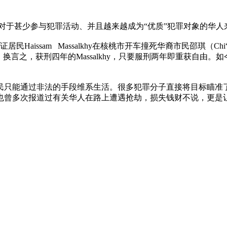
对于甚少参与犯罪活动、并且越来越成为“优质”犯罪对象的华人
issam Massalkhy在核桃市开车撞死华裔市民邵琪（Chi
之，获刑四年的Massalkhy，只要服刑两年即重获自由。如今，
能通过非法的手段维系生活。很多犯罪分子直接将目标瞄准了经
也曾多次报道过有关华人在路上遭遇抢劫，损失钱财不说，更是
。