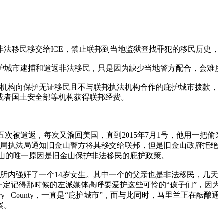
移民移交给ICE，禁止联邦到当地监狱查找罪犯的移民历史，
权在庇护城市逮捕和遣返非法移民，只是因为缺少当地警方配合，会难
邦机构向保护无证移民且不与联邦执法机构合作的庇护城市拨款
或者国土安全部等机构获得联邦经费。
五次被遣返，每次又溜回美国，直到2015年7月1号，他用一把偷来的
法局通知旧金山警方将其移交给联邦，但是旧金山政府拒绝通知ICE
到旧金山的唯一原因是旧金山保护非法移民的庇护政策。
所内强奸了一个14岁女生。其中一个的父亲也是非法移民，几天后
一定记得那时候的左派媒体高呼要爱护这些可怜的“孩子们”，因
ry County，一直是“庇护城市”，而与此同时，马里兰正在酝酿
案。