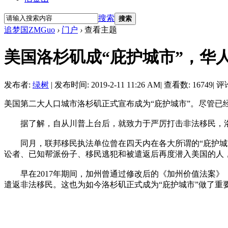
搜索
搜索
追梦国ZMGuo
›
门户
›
查看主题
美国洛杉矶成“庇护城市”，华
发布者:
绿树
|
发布时间: 2019-2-11 11:26 AM
|
查看数: 16749
|
评论
美国第二大人口城市洛杉矶正式宣布成为“庇护城市”。尽管
据了解，自从川普上台后，就致力于严厉打击非法移民，洛杉矶
同月，联邦移民执法单位曾在四天内在各大所谓的“庇护城市”
讼者、已知帮派份子、移民逃犯和被遣返后再度潜入美国的人
早在2017年期间，加州曾通过修改后的《加州价值法案》（《The 
遣返非法移民。这也为如今洛杉矶正式成为“庇护城市”做了重