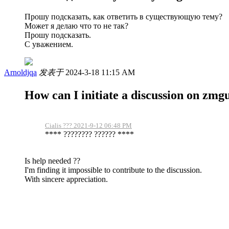
Прошу подсказать, как ответить в существующую тему?
Может я делаю что то не так?
Прошу подсказать.
С уважением.
Arnoldjqa
发表于
2024-3-18 11:15 AM
How can I initiate a discussion on zm
Cialis ??? 2021-9-12 06:48 PM
**** ???????? ?????? ****
Is help needed ??
I'm finding it impossible to contribute to the discussion.
With sincere appreciation.