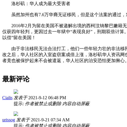
洛杉矶：华人成为最大受害者
虽然加州也有7.6万华裔无证移民，但是这个法案的通过，
2016年2月为留在美国不被递解出境的西柯汶纳黎巴嫩籍无证居民Ha
仅获四年轻判，更因过去一年狱中“表现良好”，刑期双倍计算。换言
以偿”留在美国！
由于非法移民无法合法打工，他们一些年轻力壮的非法移民只
改之后，华人社区的入室盗窃案成倍上涨，洛杉矶华人资讯网
者竟也被保护起来不会被遣返，华人社区的治安恐怕更加揪心
最新评论
Cialis
发表于
2021-9-12 06:48 PM
提示:
作者被禁止或删除 内容自动屏蔽
urissog
发表于
2021-9-21 07:34 AM
提示:
作者被禁止或删除 内容自动屏蔽