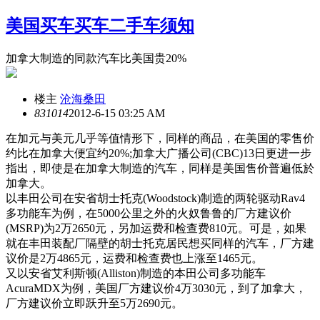
美国买车买车二手车须知
加拿大制造的同款汽车比美国贵20%
楼主
沧海桑田
8310
14
2012-6-15 03:25 AM
在加元与美元几乎等值情形下，同样的商品，在美国的零售价
约比在加拿大便宜约
20%;
加拿大广播公司
(CBC)13
日更进一步
指出，即使是在加拿大制造的汽车，同样是美国售价普遍低於
加拿大。
以丰田公司在安省胡士托克
(Woodstock)
制造的两轮驱动
Rav4
多功能车为例，在
5000
公里之外的火奴鲁鲁的厂方建议价
(MSRP)
为
2
万
2650
元，另加运费和检查费
810
元。可是，如果
就在丰田装配厂隔壁的胡士托克居民想买同样的汽车，厂方建
议价是
2
万
4865
元，运费和检查费也上涨至
1465
元。
又以安省艾利斯顿
(Alliston)
制造的本田公司多功能车
AcuraMDX
为例，美国厂方建议价
4
万
3030
元，到了加拿大，
厂方建议价立即跃升至
5
万
2690
元。