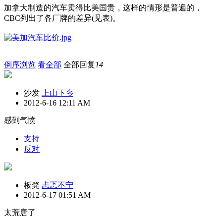
加拿大制造的汽车卖得比美国贵，这样的情形是普遍的，
CBC
列出了各厂牌的差异
(
见表
)
。
倒序浏览
看全部
全部回复
14
沙发
上山下乡
2012-6-16 12:11 AM
感到气愤
支持
反对
板凳
忐忑不宁
2012-6-17 01:51 AM
太荒唐了