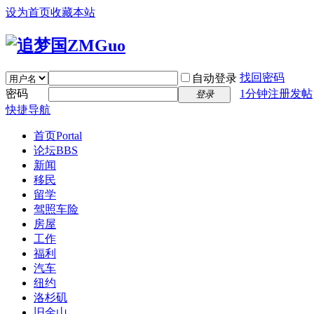
设为首页
收藏本站
找回密码
自动登录
密码
1分钟注册发帖
登录
快捷导航
首页
Portal
论坛
BBS
新闻
移民
留学
驾照车险
房屋
工作
福利
汽车
纽约
洛杉矶
旧金山