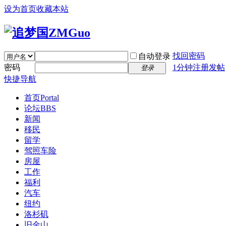
设为首页
收藏本站
找回密码
自动登录
密码
1分钟注册发帖
登录
快捷导航
首页
Portal
论坛
BBS
新闻
移民
留学
驾照车险
房屋
工作
福利
汽车
纽约
洛杉矶
旧金山