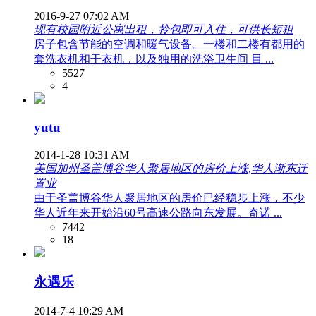
2016-9-27 07:02 AM
现有校园附近公寓出租，拎包即可入住，可供长短租
房子包含节能的空调和暖气设备。一楼和二楼有都用的
套洗衣机和干衣机，以及独用的洗浴卫生间 目 ...
5527
4
yutu
2014-1-28 10:31 AM
美国加州圣盖博谷华人聚居地区的房价上涨,华人渐东迁
置业
由于圣盖博谷华人聚居地区的房价已经稳步上涨，不少
华人近年来开始沿60号高速公路向东发展。奇诺 ...
7442
18
永遇乐
2014-7-4 10:29 AM