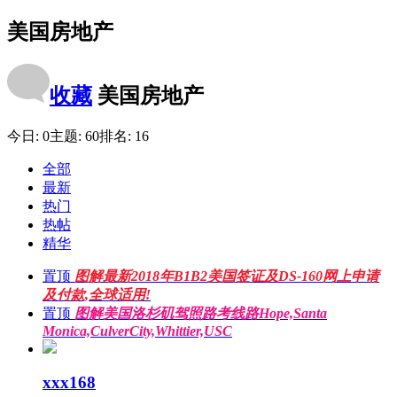
美国房地产
收藏
美国房地产
今日:
0
主题:
60
排名:
16
全部
最新
热门
热帖
精华
置顶
图解最新2018年B1B2美国签证及DS-160网上申请
及付款,全球适用!
置顶
图解美国洛杉矶驾照路考线路Hope,Santa
Monica,CulverCity,Whittier,USC
xxx168