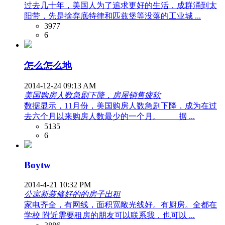
过去几十年，美国人为了追求更好的生活，成群涌到太
阳带，先是捨弃底特律和匹兹堡等没落的工业城 ...
3977
6
怎么怎么地
2014-12-24 09:13 AM
美国购房人数急剧下降，房屋销售疲软
数据显示，11月份，美国购房人数急剧下降，成为在过
去六个月以来购房人数最少的一个月。 据 ...
5135
6
Boytw
2014-4-21 10:32 PM
公寓新装修好的的房子出租
家电齐全，有网线，面积宽敞光线好。有厨房。全都在
学校 附近需要租房的朋友可以联系我，也可以 ...