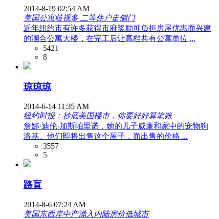
2014-8-19 02:54 AM
美国公寓歧视多 二等住户走侧门
近年纽约市有许多获得市府奖励可负担房屋优惠而兴建
的溷合公寓大楼，在完工后让高档共有公寓单位 ...
5421
8
琼琼琼
2014-6-14 11:35 AM
纽约时报：抄底美国楼市，你要好好算笔账
詹娜·迪伦-加斯帕里诺，她的儿子威廉和家中的宠物狗
洛基。他们即将出售这个屋子，而出售的价格 ...
3557
5
路盲
2014-8-6 07:24 AM
美国东西岸中产涌入内陆房价低城市