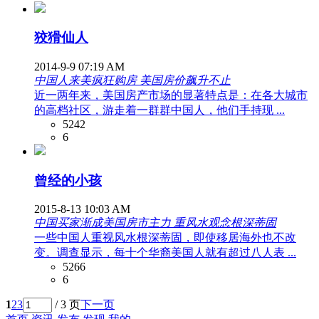
狡猾仙人
2014-9-9 07:19 AM
中国人来美疯狂购房 美国房价飙升不止
近一两年来，美国房产市场的显著特点是：在各大城市
的高档社区，游走着一群群中国人，他们手持现 ...
5242
6
曾经的小孩
2015-8-13 10:03 AM
中国买家渐成美国房市主力 重风水观念根深蒂固
一些中国人重视风水根深蒂固，即使移居海外也不改
变。调查显示，每十个华裔美国人就有超过八人表 ...
5266
6
1
2
3
/ 3 页
下一页