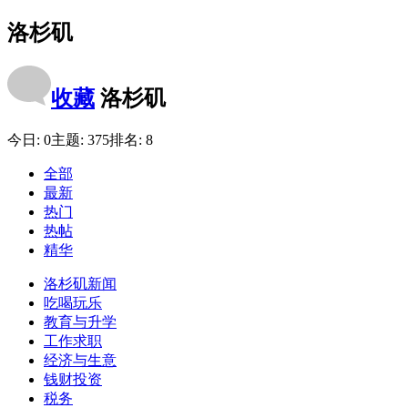
洛杉矶
收藏
洛杉矶
今日:
0
主题:
375
排名:
8
全部
最新
热门
热帖
精华
洛杉矶新闻
吃喝玩乐
教育与升学
工作求职
经济与生意
钱财投资
税务