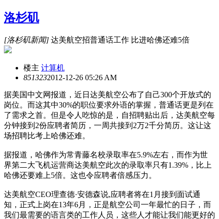
洛杉矶
[洛杉矶新闻]
达美航空招普通话工作 比进哈佛还难5倍
楼主
计算机
8513
23
2012-12-26 05:26 AM
据美国中文网报道，近日达美航空公布了自己300个开放式的
岗位。而这其中30%的职位要求外语的掌握，普通话更是列在
了需求之首。但是令人吃惊的是，自招聘贴出后，达美航空每
分钟接到2份应聘者简历，一周共接到2万2千分简历。这让这
场招聘比考上哈佛还难。
据报道，哈佛作为常青藤名校录取率在5.9%左右，而作为世
界第二大飞机运营商达美航空此次的录取率只有1.39%，比上
哈佛还要难上5倍。这也令应聘者倍感压力。
达美航空CEO理查德·安德森说,应聘者将在1月接到面试通
知，正式上岗在13年6月，正是航空公司一年最忙的日子，而
我们最需要的语言类的工作人员，这些人才能让我们能更好的