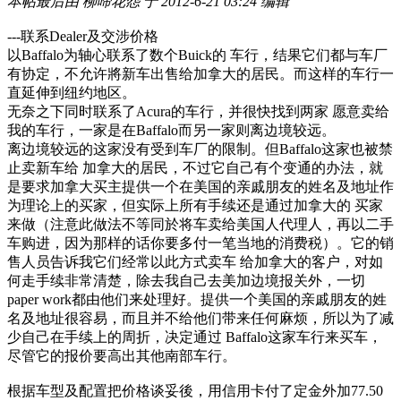
本帖最后由 柳啼花怨 于 2012-6-21 03:24 编辑
---联系Dealer及交涉价格
以Baffalo为轴心联系了数个Buick的 车行，结果它们都与车厂
有协定，不允许將新车出售给加拿大的居民。而这样的车行一
直延伸到纽约地区。
无奈之下同时联系了Acura的车行，并很快找到两家 愿意卖给
我的车行，一家是在Baffalo而另一家则离边境较远。
离边境较远的这家没有受到车厂的限制。但Baffalo这家也被禁
止卖新车给 加拿大的居民，不过它自己有个变通的办法，就
是要求加拿大买主提供一个在美国的亲戚朋友的姓名及地址作
为理论上的买家，但实际上所有手续还是通过加拿大的 买家
来做（注意此做法不等同於将车卖给美国人代理人，再以二手
车购进，因为那样的话你要多付一笔当地的消费税）。它的销
售人员告诉我它们经常以此方式卖车 给加拿大的客户，对如
何走手续非常清楚，除去我自己去美加边境报关外，一切
paper work都由他们来处理好。提供一个美国的亲戚朋友的姓
名及地址很容易，而且并不给他们带来任何麻烦，所以为了减
少自己在手续上的周折，决定通过 Baffalo这家车行来买车，
尽管它的报价要高出其他南部车行。
根据车型及配置把价格谈妥後，用信用卡付了定金外加
77.50