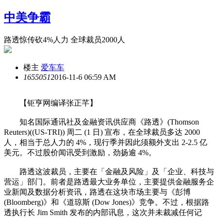
中美争霸
路透惊传砍4%人力 全球裁员2000人
楼主
爱车车
16550
51
2016-11-6 06:59 AM
【钜亨网编译张正芊】
知名国际通讯社及金融资讯供应商《路透》(Thomson
Reuters)((US-TRI)) 周二 (1 日) 宣布，在全球裁员多达 2000
人，相当于总人力的 4%，现行季并因此须额外支出 2-2.5 亿
美元。不过股价闻讯受到激励，劲扬逾 4%。
路透这波裁员，主要在「金融及风险」及「企业、科技与
营运」部门。前者是路透最大业务单位，主要提供金融服务企
业新闻及数据分析资讯，路透在这块市场主要与《彭博
(Bloomberg)》和《道琼斯 (Dow Jones)》竞争。不过，根据路
透执行长 Jim Smith 发布的内部讯息，这次并未裁减任何记