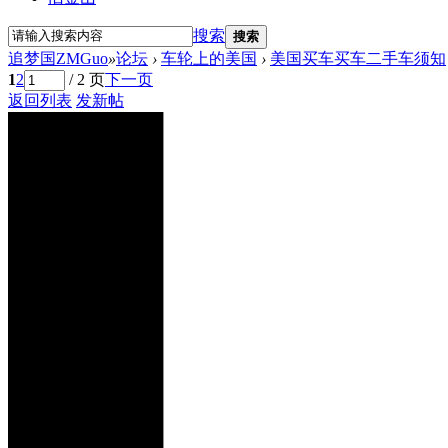
搜索
搜索
追梦国ZMGuo
»
论坛
›
车轮上的美国
›
美国买车买车二手车须知
1
2
/ 2 页
下一页
返回列表
发新帖