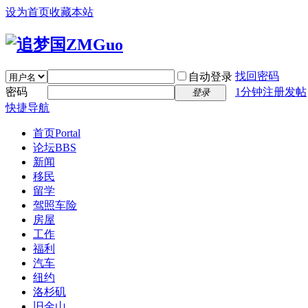
设为首页
收藏本站
找回密码
自动登录
密码
1分钟注册发帖
登录
快捷导航
首页
Portal
论坛
BBS
新闻
移民
留学
驾照车险
房屋
工作
福利
汽车
纽约
洛杉矶
旧金山