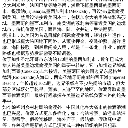
义大利米兰、法国巴黎等地停留，然后飞抵墨西哥的墨西哥
市、提璜纳(Tijuana)或墨西加利市(Mexicali)，再设法越境偷渡
到美国。然后设法接近美国本土，包括加拿大的卑诗省和温莎
城、墨西哥的墨西加利市、南美洲的苏利南等靠近美国的边境
城市，侍机偷渡美国，而且海、陆、空并进，手法翻新。
据指出，以美国为首选目标的国际偷渡集团，经过多年运作，
也已形成庞大跨国地下网络。从预收押金、变造护照、越洋运
输、海陆接驳，到最后闯关入境，都是「一条龙」作业，偷渡
路线也根据形势发展需要不断调整。
位于加州圣地牙哥市东边约120哩的墨西加利市，近年已成为
华人跨越美墨边境偷渡美国的重要中转站，它与加州边界城镇
加利西哥(Calexico)非常接近。美墨两国的共同边界东起格兰
德河(Rio Grande)入海口，西迄圣地牙哥南郊的帝王滩(Imperial
Beach)，全长超过1625哩。边界沿线有不少热闹的市镇，但大
部分区域落处于乾旱、荒凉、人迹罕至的地区。偷渡客取道墨
西哥偷渡美国，最终行程掌握在美墨边界沿线负责带路的蛇头
手中。
如今除福州乡村村民的偷渡外，中国其他各大省市的偷渡浪潮
也已兴起。偷渡方式更加多样化，如：合法考察、旅游非法滞
留、假留学、假投资移民、海外产子、假结婚、假政庇申请
等，各种花样翻新的方式已演变成一种有组织的跨国犯罪