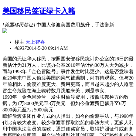
美国移民签证绿卡入籍
[美国移民签证]
中国人偷渡美国费用飙升，手法翻新
楼主
天上智喜
4893
7
2014-5-20 09:14 AM
美国的无证华人移民，按照国安部移民统计办公室的26日的最
新估计为21万人，比该办公室2010年估计的30万人大为减少，
而与1993年「金色冒险号」事件发生时比更少。这是否意味着
近20年来中国人偷渡美国的风气被遏制，尚有待观察。但与20
年前相比，偷渡难度更大、费用更高，而且越来越少的人愿意
冒生命危险在海上辗转数月跳船来美，则是事实。
1993年「金色冒险号」发生时偷渡费用，按照联邦检方的数
据，为1万8000美元至3万美元，但如今偷渡费已飙升至6万
8000美元至7万5000美元。
瞭解偷渡集团作业方式的人指出，如今的偷渡手法，与1990年
代比有较大改变。较少偷渡客採取跳船的非法方式，更多人利
用中国执法官员的腐败，通过贿赂官员，取得护照证件或商务
考察团的名额等，用合法途径到达其他国家，飞行路线包括在