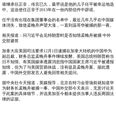
谁继承任正非，传言已久，最早说是他的儿子任平被幸运地选
中。这迫使任正非于2013年在一份内部信件中辟谣。
任平没有出现在集团董事会的名单中，最近几年几乎在中国媒
体消失，致使孟晚舟声望大涨，一直到温哥华被捕的那一夜。
相关报道：问习近平会见特朗普时是否知情孟晚舟被捕 中外
交部避答
加拿大应美国司法要求12月1日逮捕在加拿大转机的中国华为
副总裁，财务总监孟晚舟事件继续发酵。美国总统特朗普称当
日不知情。有英国媒体透露消息指中国国家主席习近平被通报
知情，但为了与美国贸易休战，没有提及孟晚舟案。据此透
露，中国外交部发言人避免回答相关提问。
据中央社今天报道，英媒报导，北京在特习会登场前就知道华
为财务长孟晚舟被捕一事。中国外交部今天表示，无意讨论关
于此案的具体细节，并说美加至今都未提供当事人违反两国法
律的证据。