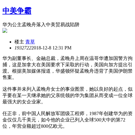
中美争霸
华为公主孟晚舟落入中美贸易战陷阱
楼主
青草
19327
22
2018-12-8 12:31 PM
华为副董事长、金融总裁，孟晚舟上周在温哥华遭加国警方拘
捕，这是加拿大在美国要求下采取的行动，美国向加方提出引
渡。根据美加媒体报道，华盛顿怀疑孟晚舟违背了美国伊朗禁
售案。
这件事并未列入孟晚舟女士的事业图景，她以良好的起点，似
乎要在某一天继承她的父亲统领的华为集团从而变成一位全球
最强大的女企业家。
任正非，前中国人民解放军团级工程师，1987年创建华为的资
金仅仅几千美元，如今他的企业已列入全球500大中的第72
位，年营业额超过800亿欧元。