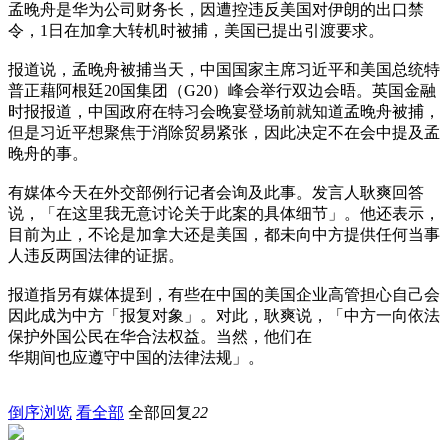
孟晚舟是华为公司财务长，因遭控违反美国对伊朗的出口禁
令，1日在加拿大转机时被捕，美国已提出引渡要求。
报道说，孟晚舟被捕当天，中国国家主席习近平和美国总统特
普正藉阿根廷20国集团（G20）峰会举行双边会晤。英国金融
时报报道，中国政府在特习会晚宴登场前就知道孟晚舟被捕，
但是习近平想聚焦于消除贸易紧张，因此决定不在会中提及孟
晚舟的事。
有媒体今天在外交部例行记者会询及此事。发言人耿爽回答
说，「在这里我无意讨论关于此案的具体细节」。他还表示，
目前为止，不论是加拿大还是美国，都未向中方提供任何当事
人违反两国法律的证据。
报道指另有媒体提到，有些在中国的美国企业高管担心自己会
因此成为中方「报复对象」。对此，耿爽说，「中方一向依法
保护外国公民在华合法权益。当然，他们在
华期间也应遵守中国的法律法规」。
倒序浏览
看全部
全部回复
22