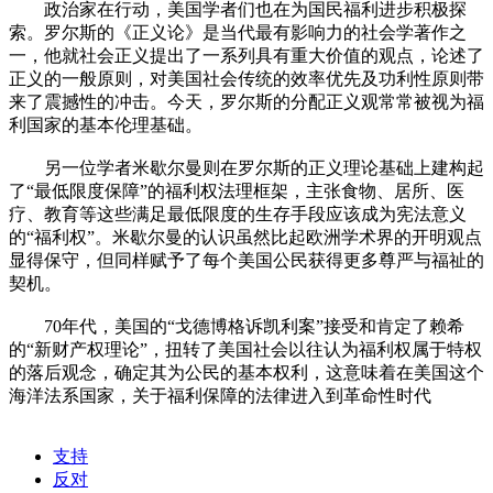
政治家在行动，美国学者们也在为国民福利进步积极探
索。罗尔斯的《正义论》是当代最有影响力的社会学著作之
一，他就社会正义提出了一系列具有重大价值的观点，论述了
正义的一般原则，对美国社会传统的效率优先及功利性原则带
来了震撼性的冲击。今天，罗尔斯的分配正义观常常被视为福
利国家的基本伦理基础。
另一位学者米歇尔曼则在罗尔斯的正义理论基础上建构起
了“最低限度保障”的福利权法理框架，主张食物、居所、医
疗、教育等这些满足最低限度的生存手段应该成为宪法意义
的“福利权”。米歇尔曼的认识虽然比起欧洲学术界的开明观点
显得保守，但同样赋予了每个美国公民获得更多尊严与福祉的
契机。
70年代，美国的“戈德博格诉凯利案”接受和肯定了赖希
的“新财产权理论”，扭转了美国社会以往认为福利权属于特权
的落后观念，确定其为公民的基本权利，这意味着在美国这个
海洋法系国家，关于福利保障的法律进入到革命性时代
支持
反对