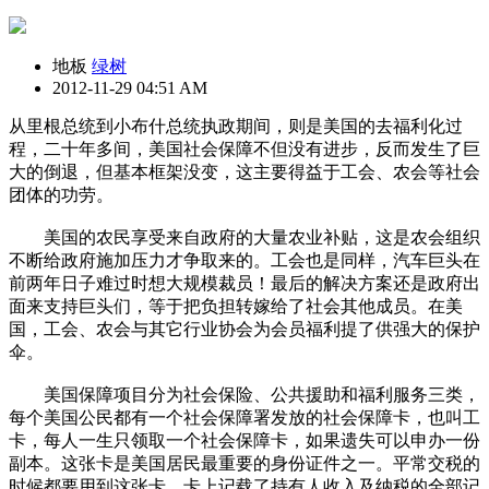
地板
绿树
2012-11-29 04:51 AM
从里根总统到小布什总统执政期间，则是美国的去福利化过
程，二十年多间，美国社会保障不但没有进步，反而发生了巨
大的倒退，但基本框架没变，这主要得益于工会、农会等社会
团体的功劳。
美国的农民享受来自政府的大量农业补贴，这是农会组织
不断给政府施加压力才争取来的。工会也是同样，汽车巨头在
前两年日子难过时想大规模裁员！最后的解决方案还是政府出
面来支持巨头们，等于把负担转嫁给了社会其他成员。在美
国，工会、农会与其它行业协会为会员福利提了供强大的保护
伞。
美国保障项目分为社会保险、公共援助和福利服务三类，
每个美国公民都有一个社会保障署发放的社会保障卡，也叫工
卡，每人一生只领取一个社会保障卡，如果遗失可以申办一份
副本。这张卡是美国居民最重要的身份证件之一。平常交税的
时候都要用到这张卡，卡上记载了持有人收入及纳税的全部记