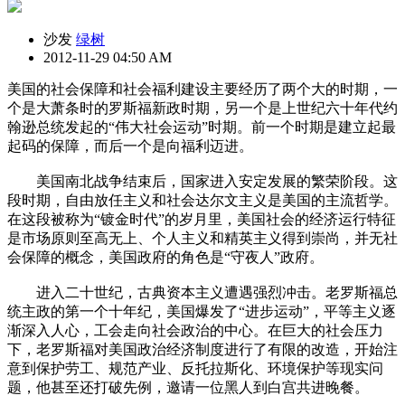
沙发
绿树
2012-11-29 04:50 AM
美国的社会保障和社会福利建设主要经历了两个大的时期，一
个是大萧条时的罗斯福新政时期，另一个是上世纪六十年代约
翰逊总统发起的“伟大社会运动”时期。前一个时期是建立起最
起码的保障，而后一个是向福利迈进。
美国南北战争结束后，国家进入安定发展的繁荣阶段。这
段时期，自由放任主义和社会达尔文主义是美国的主流哲学。
在这段被称为“镀金时代”的岁月里，美国社会的经济运行特征
是市场原则至高无上、个人主义和精英主义得到崇尚，并无社
会保障的概念，美国政府的角色是“守夜人”政府。
进入二十世纪，古典资本主义遭遇强烈冲击。老罗斯福总
统主政的第一个十年纪，美国爆发了“进步运动”，平等主义逐
渐深入人心，工会走向社会政治的中心。在巨大的社会压力
下，老罗斯福对美国政治经济制度进行了有限的改造，开始注
意到保护劳工、规范产业、反托拉斯化、环境保护等现实问
题，他甚至还打破先例，邀请一位黑人到白宫共进晚餐。