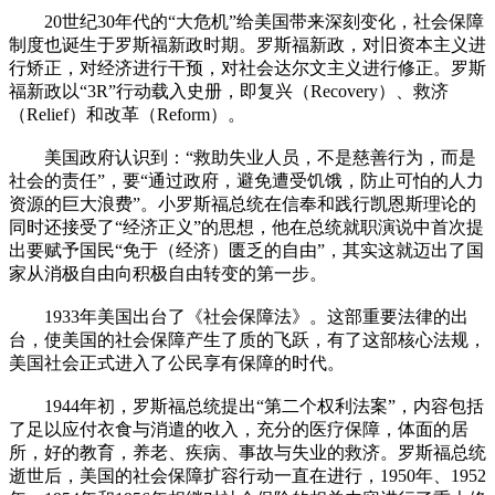
20世纪30年代的“大危机”给美国带来深刻变化，社会保障
制度也诞生于罗斯福新政时期。罗斯福新政，对旧资本主义进
行矫正，对经济进行干预，对社会达尔文主义进行修正。罗斯
福新政以“3R”行动载入史册，即复兴（Recovery）、救济
（Relief）和改革（Reform）。
美国政府认识到：“救助失业人员，不是慈善行为，而是
社会的责任”，要“通过政府，避免遭受饥饿，防止可怕的人力
资源的巨大浪费”。小罗斯福总统在信奉和践行凯恩斯理论的
同时还接受了“经济正义”的思想，他在总统就职演说中首次提
出要赋予国民“免于（经济）匮乏的自由”，其实这就迈出了国
家从消极自由向积极自由转变的第一步。
1933年美国出台了《社会保障法》。这部重要法律的出
台，使美国的社会保障产生了质的飞跃，有了这部核心法规，
美国社会正式进入了公民享有保障的时代。
1944年初，罗斯福总统提出“第二个权利法案”，内容包括
了足以应付衣食与消遣的收入，充分的医疗保障，体面的居
所，好的教育，养老、疾病、事故与失业的救济。罗斯福总统
逝世后，美国的社会保障扩容行动一直在进行，1950年、1952