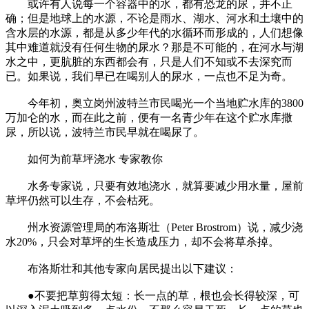
或许有人说每一个容器中的水，都有恐龙的尿，并不正
确；但是地球上的水源，不论是雨水、湖水、河水和土壤中的
含水层的水源，都是从多少年代的水循环而形成的，人们想像
其中难道就没有任何生物的尿水？那是不可能的，在河水与湖
水之中，更肮脏的东西都会有，只是人们不知或不去深究而
已。如果说，我们早已在喝别人的尿水，一点也不足为奇。
今年初，奥立岗州波特兰市民喝光一个当地贮水库的3800
万加仑的水，而在此之前，便有一名青少年在这个贮水库撒
尿，所以说，波特兰市民早就在喝尿了。
如何为前草坪浇水 专家教你
水务专家说，只要有效地浇水，就算要减少用水量，屋前
草坪仍然可以生存，不会枯死。
州水资源管理局的布洛斯壮（Peter Brostrom）说，减少浇
水20%，只会对草坪的生长造成压力，却不会将草杀掉。
布洛斯壮和其他专家向居民提出以下建议：
●不要把草剪得太短：长一点的草，根也会长得较深，可