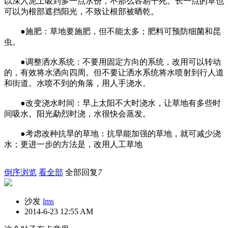
以深入泥土吸到多一点水份，不那么容易干死。长一点的草也
可以为根部遮挡阳光，不致让根部被晒乾。
●施肥：草地要施肥，但不能太多；肥料可预防细菌和昆
虫。
●调整洒水系统：不要用固定方向的系统，改用可以转动
的，有效将水洒向四周。但不要让洒水系统将水喷射到行人道
和街道。水喷不到的角落，用人手浇水。
●改变浇水时间：早上太阳不大时浇水，让草地有多些时
间吸水。阳光勐烈时浇，水很快会蒸发。
●考虑改种抗旱的草地：抗旱能加强的草地，就可减少浇
水；更进一步的方法是，改用人工草地
倒序浏览
看全部
全部回复
7
沙发
lms
2014-6-23 12:55 AM