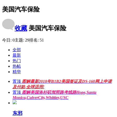
美国汽车保险
收藏
美国汽车保险
今日:
0
主题:
29
排名:
51
全部
最新
热门
热帖
精华
置顶
图解最新2018年B1B2美国签证及DS-160网上申请
及付款,全球适用!
置顶
图解美国洛杉矶驾照路考线路Hope,Santa
Monica,CulverCity,Whittier,USC
东邪