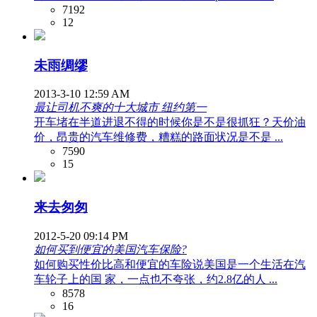
7192
12
未雨绸缪
2013-3-10 12:59 AM
最让司机不爽的十大城市 纽约第一
开车堵在半道进退不得的时候你是不是很抓狂？天价油
价，昂贵的汽车维修费，糟糕的路面状况是不是 ...
7590
15
来去匆匆
2012-5-20 09:14 PM
如何买到便宜的美国汽车保险?
如何购买性价比高和便宜的车险说美国是一个生活在汽
车轮子上的国 家，一点也不夸张，约2.8亿的人 ...
8578
16